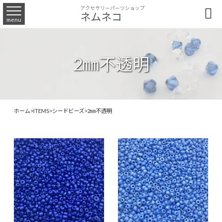
アクセサリーパーツショップ

ネムネコ
menu
2㎜不透明
ホーム
>
ITEMS
>
シードビーズ
>
2㎜不透明