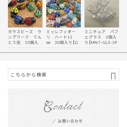
ガラスビーズ ラ
ミッレフィオー
ミニチュア パフ
ンプワーク てん
リ ハート11
ェグラス 3個入
とう虫 10個入
㎜ 30個入り【G
り【MNT-GLS-3P
り【GB-…
B-ｍｆ-h11】
-05】