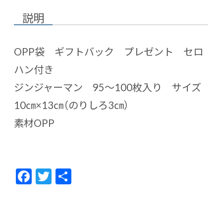
説明
OPP袋 ギフトバック プレゼント セロ
ハン付き
ジンジャーマン 95～100枚入り サイズ
10㎝×13㎝（のりしろ3㎝）
素材OPP
F
T
共
ac
w
有
e
itt