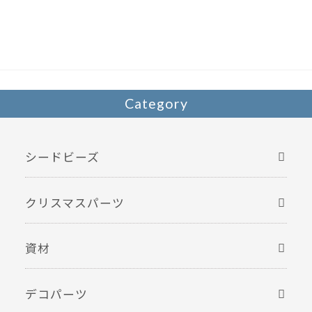
b
er
o
o
k
Category
シードビーズ
クリスマスパーツ
資材
デコパーツ