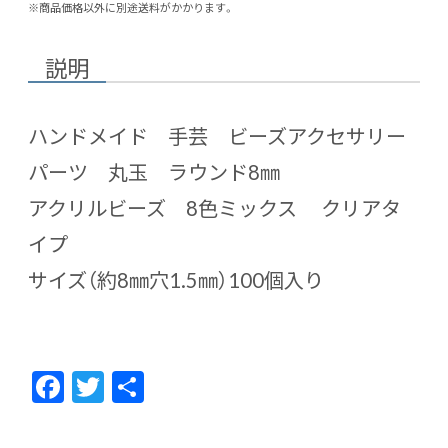
※商品価格以外に別途送料がかかります。
説明
ハンドメイド 手芸 ビーズアクセサリー
パーツ 丸玉 ラウンド8㎜
アクリルビーズ 8色ミックス クリアタ
イプ
サイズ（約8㎜穴1.5㎜）100個入り
F
T
共
ac
w
有