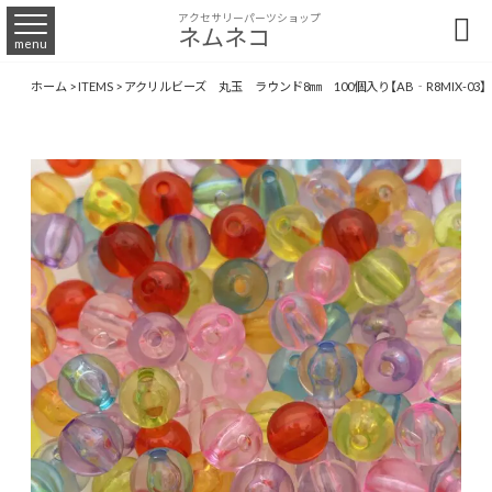
アクセサリーパーツショップ

ネムネコ
menu
ホーム
>
ITEMS
>
アクリルビーズ 丸玉 ラウンド8㎜ 100個入り【AB‐R8MIX-03】