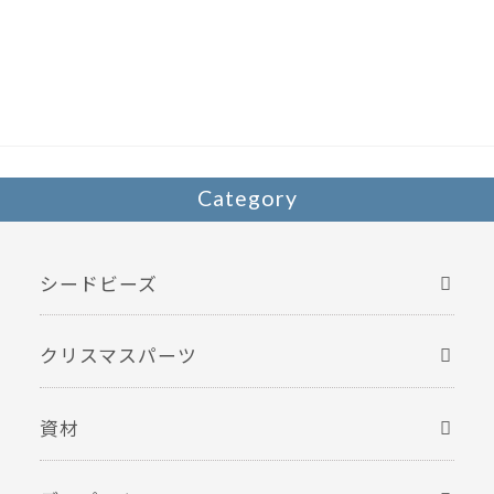
e
itt
b
er
o
o
k
Category
シードビーズ
クリスマスパーツ
資材